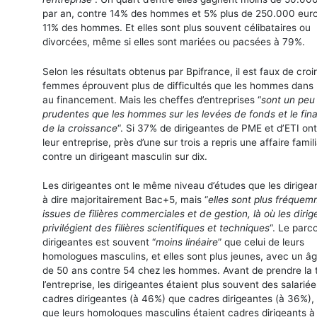
par an, contre 14% des hommes et 5% plus de 250.000 euro
11% des hommes. Et elles sont plus souvent célibataires ou
divorcées, même si elles sont mariées ou pacsées à 79%.
Selon les résultats obtenus par Bpifrance, il est faux de croi
femmes éprouvent plus de difficultés que les hommes dans 
au financement. Mais les cheffes d’entreprises “
sont un peu
prudentes que les hommes sur les levées de fonds et le fi
de la croissance
“. Si 37% de dirigeantes de PME et d’ETI on
leur entreprise, près d’une sur trois a repris une affaire famili
contre un dirigeant masculin sur dix.
Les dirigeantes ont le même niveau d’études que les dirigean
à dire majoritairement Bac+5, mais “
elles sont plus fréque
issues de filières commerciales et de gestion, là où les dirig
privilégient des filières scientifiques et techniques
“. Le parc
dirigeantes est souvent “
moins linéaire
” que celui de leurs
homologues masculins, et elles sont plus jeunes, avec un â
de 50 ans contre 54 chez les hommes. Avant de prendre la 
l’entreprise, les dirigeantes étaient plus souvent des salarié
cadres dirigeantes (à 46%) que cadres dirigeantes (à 36%), 
que leurs homologues masculins étaient cadres dirigeants à