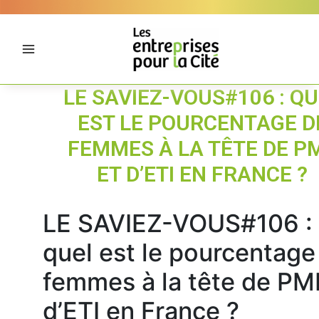
Aller
Panneau de gestion des cookies
au
contenu
LE SAVIEZ-VOUS#106 : Q
EST LE POURCENTAGE D
FEMMES À LA TÊTE DE P
ET D’ETI EN FRANCE ?
LE SAVIEZ-VOUS#106 :
quel est le pourcentage
femmes à la tête de PM
d’ETI en France ?