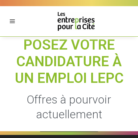
Aller
Panneau de gestion des cookies
au
contenu
POSEZ VOTRE
CANDIDATURE À
UN EMPLOI LEPC
Offres à pourvoir
actuellement