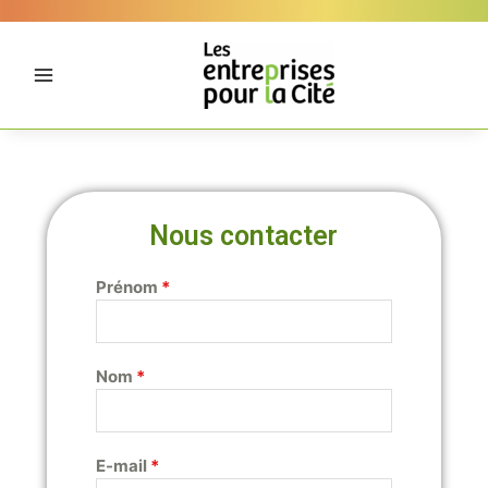
Aller
Panneau de gestion des cookies
au
contenu
Nous contacter
Prénom
*
Nom
*
E-mail
*