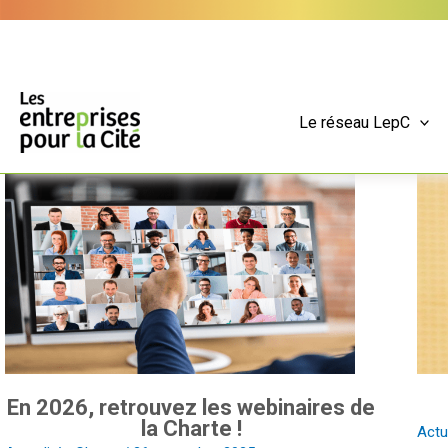
Aller
Panneau de gestion des cookies
au
contenu
Le réseau LepC
En
Clau
2026,
Bébé
retrouvez
nou
les
a
webinaires
quit
de
la
Charte
!
En 2026, retrouvez les webinaires de
la Charte !
Actu