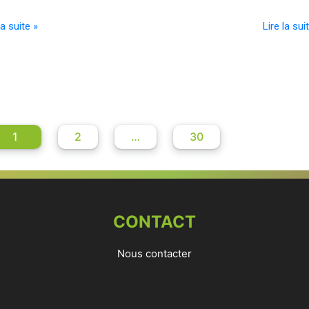
la suite »
Lire la sui
1
2
…
30
CONTACT
Nous contacter