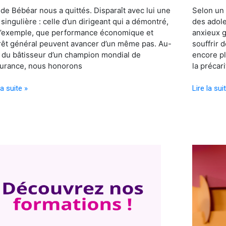
de Bébéar nous a quittés. Disparaît avec lui une
Selon un
 singulière : celle d’un dirigeant qui a démontré,
des adol
l’exemple, que performance économique et
anxieux g
rêt général peuvent avancer d’un même pas. Au-
souffrir 
 du bâtisseur d’un champion mondial de
encore pl
surance, nous honorons
la précari
la suite »
Lire la sui
Pourquoi
ations
ré(affirme
te
son
engageme
pour
sité
la
diversité