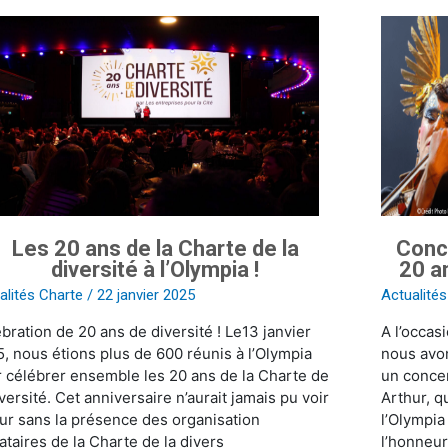
Concert
et
Soirée
de
Gala
te
pour
les
20
sité
ans
de
Les 20 ans de la Charte de la
Conce
ympia
la
diversité à l’Olympia !
20 an
Charte
de
alités Charte
/
22 janvier 2025
Actualité
la
bration de 20 ans de diversité ! Le13 janvier
A l’occas
diversité
, nous étions plus de 600 réunis à l’Olympia
nous avon
 célébrer ensemble les 20 ans de la Charte de
un conce
iversité. Cet anniversaire n’aurait jamais pu voir
Arthur, q
our sans la présence des organisation
l’Olympia
ataires de la Charte de la divers
l’honneu