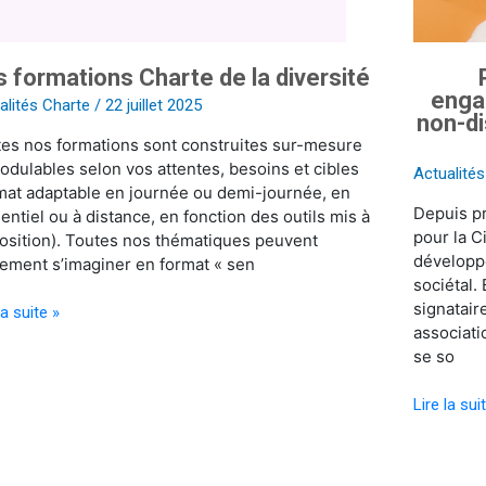
et
la
non-
 formations Charte de la diversité
discrimina
engag
au
alités Charte
/
22 juillet 2025
non-di
travail
es nos formations sont construites sur-mesure
en
odulables selon vos attentes, besoins et cibles
2025
Actualité
mat adaptable en journée ou demi-journée, en
est
Depuis pr
entiel ou à distance, en fonction des outils mis à
fondamen
pour la 
osition). Toutes nos thématiques peuvent
développ
ement s’imaginer en format « sen
sociétal.
signatair
la suite »
associat
se so
Lire la sui