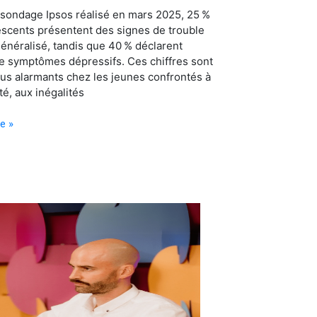
 sondage Ipsos réalisé en mars 2025, 25 %
escents présentent des signes de trouble
énéralisé, tandis que 40 % déclarent
de symptômes dépressifs. Ces chiffres sont
us alarmants chez les jeunes confrontés à
té, aux inégalités
te »
r)
nt