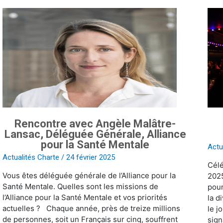
Rencontre
Les
avec
20
Angèle
ans
Malâtre-
de
Lansac,
la
Déléguée
Char
Générale,
de
Alliance
la
pour
diver
la
à
Rencontre avec Angèle Malâtre-
Santé
l’Ol
Lansac, Déléguée Générale, Alliance
Mentale
!
pour la Santé Mentale
Actu
Actualités Charte
/
24 février 2025
Célé
Vous êtes déléguée générale de l’Alliance pour la
2025
Santé Mentale. Quelles sont les missions de
pour
l’Alliance pour la Santé Mentale et vos priorités
la d
actuelles ? Chaque année, près de treize millions
le j
de personnes, soit un Français sur cinq, souffrent
sign