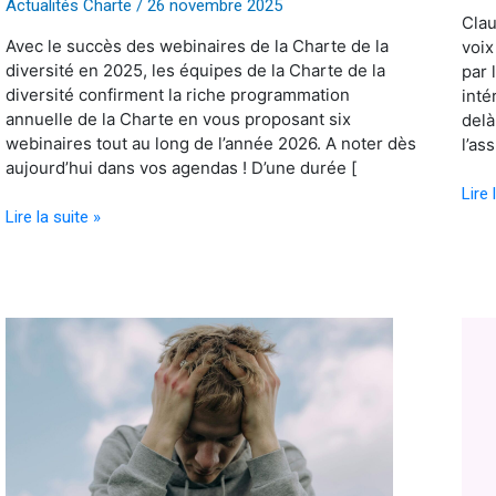
Actualités Charte
/
26 novembre 2025
Clau
Avec le succès des webinaires de la Charte de la
voix
diversité en 2025, les équipes de la Charte de la
par 
diversité confirment la riche programmation
inté
annuelle de la Charte en vous proposant six
delà
webinaires tout au long de l’année 2026. A noter dès
l’as
aujourd’hui dans vos agendas ! D’une durée [
Lire 
Lire la suite »
Santé
Les
mentale
form
:
Char
participez
de
à
la
l’enquête
diver
nationale