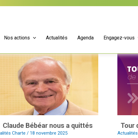
Nos actions
Actualités
Agenda
Engagez-vous
de
Tour
ar
de
s
France
de
tés
la
diversité
2025
Claude Bébéar nous a quittés
Tour 
alités Charte
/
18 novembre 2025
Actualité