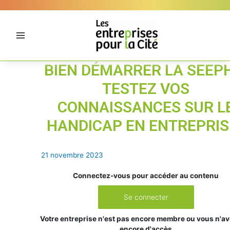
Aller
Panneau de gestion des cookies
au
contenu
BIEN DÉMARRER LA SEEP
TESTEZ VOS
CONNAISSANCES SUR L
HANDICAP EN ENTREPRISE
21 novembre 2023
Connectez-vous pour accéder au contenu
Se connecter
Votre entreprise n'est pas encore membre ou vous n'a
encore d'accès