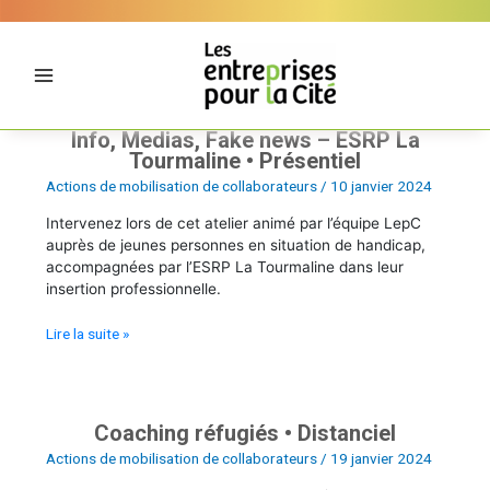
Aller
Panneau de gestion des cookies
au
contenu
Info, Medias, Fake news – ESRP La
Info,
Tourmaline • Présentiel
Medias,
Fake
Actions de mobilisation de collaborateurs
/
10 janvier 2024
news
Intervenez lors de cet atelier animé par l’équipe LepC
–
auprès de jeunes personnes en situation de handicap,
ESRP
accompagnées par l’ESRP La Tourmaline dans leur
La
insertion professionnelle.
Tourmaline
•
Lire la suite »
Présentiel
Coaching réfugiés • Distanciel
Coaching
réfugiés
Actions de mobilisation de collaborateurs
/
19 janvier 2024
•