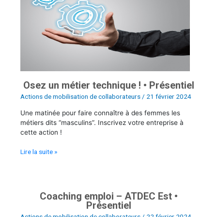
technique
!
•
Présentiel
Osez un métier technique ! • Présentiel
Actions de mobilisation de collaborateurs
/
21 février 2024
Une matinée pour faire connaître à des femmes les
métiers dits “masculins”. Inscrivez votre entreprise à
cette action !
Lire la suite »
Coaching emploi – ATDEC Est •
Coaching
Présentiel
emploi
–
Actions de mobilisation de collaborateurs
/
22 février 2024