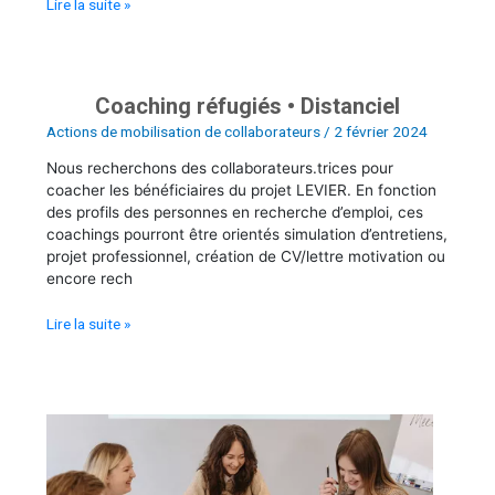
Lire la suite »
de
45
ans
•
Présentiel
Coaching réfugiés • Distanciel
Coaching
réfugiés
Actions de mobilisation de collaborateurs
/
2 février 2024
•
Nous recherchons des collaborateurs.trices pour
Distanciel
coacher les bénéficiaires du projet LEVIER. En fonction
des profils des personnes en recherche d’emploi, ces
coachings pourront être orientés simulation d’entretiens,
projet professionnel, création de CV/lettre motivation ou
encore rech
Lire la suite »
Forum
des
métiers
de