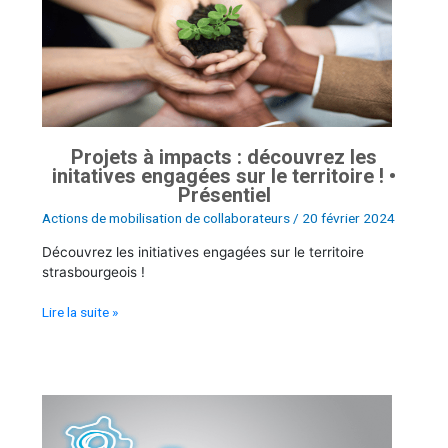
découvrez
les
initatives
engagées
sur
le
territoire
Projets à impacts : découvrez les
!
initatives engagées sur le territoire ! •
•
Présentiel
Présentiel
Actions de mobilisation de collaborateurs
/
20 février 2024
Découvrez les initiatives engagées sur le territoire
strasbourgeois !
Lire la suite »
Osez
un
métier