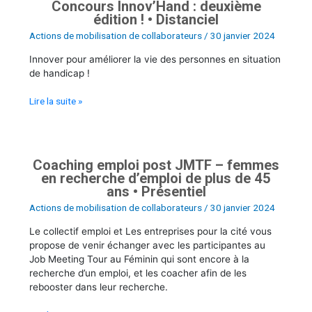
Concours Innov’Hand : deuxième
édition ! • Distanciel
Actions de mobilisation de collaborateurs
/
30 janvier 2024
Innover pour améliorer la vie des personnes en situation
de handicap !
Lire la suite »
Coaching emploi post JMTF – femmes
Coaching
en recherche d’emploi de plus de 45
emploi
ans • Présentiel
post
JMTF
Actions de mobilisation de collaborateurs
/
30 janvier 2024
–
Le collectif emploi et Les entreprises pour la cité vous
femmes
propose de venir échanger avec les participantes au
en
Job Meeting Tour au Féminin qui sont encore à la
recherche
recherche d’un emploi, et les coacher afin de les
d’emploi
rebooster dans leur recherche.
de
plus