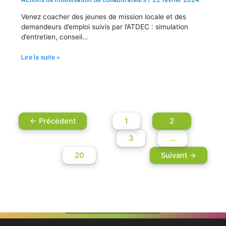
ATDEC
Venez coacher des jeunes de mission locale et des
Est
demandeurs d’emploi suivis par l’ATDEC : simulation
•
d’entretien, conseil…
Présentiel
Lire la suite »
←
Précédent
1
2
3
…
20
Suivant
→