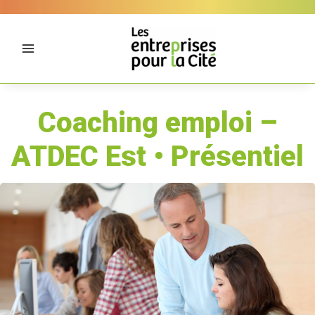
Aller
Panneau de gestion des cookies
au
contenu
Coaching emploi –
ATDEC Est • Présentiel