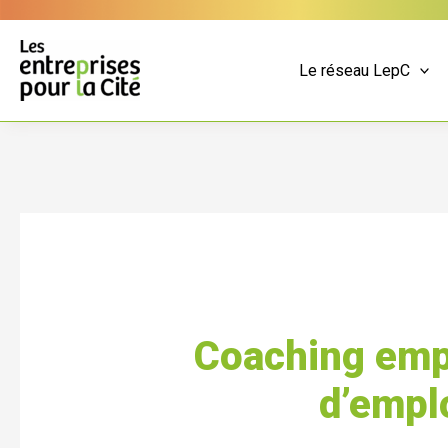
Aller
Panneau de gestion des cookies
au
contenu
Le réseau LepC
Coaching emp
d’emplo