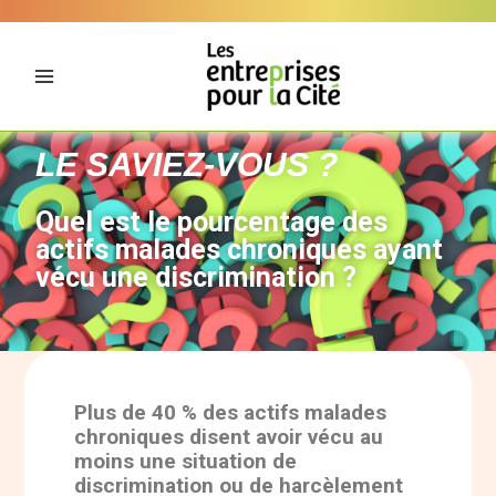
Aller
Panneau de gestion des cookies
au
contenu
LE SAVIEZ-VOUS ?
Quel est le pourcentage des
actifs malades chroniques ayant
vécu une discrimination ?
Plus de 40 % des actifs malades
chroniques disent avoir vécu au
moins une situation de
discrimination ou de harcèlement