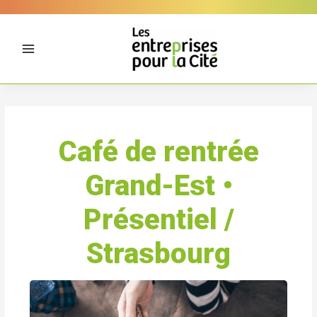
Aller
Panneau de gestion des cookies
au
contenu
Café de rentrée
Grand-Est •
Présentiel /
Strasbourg