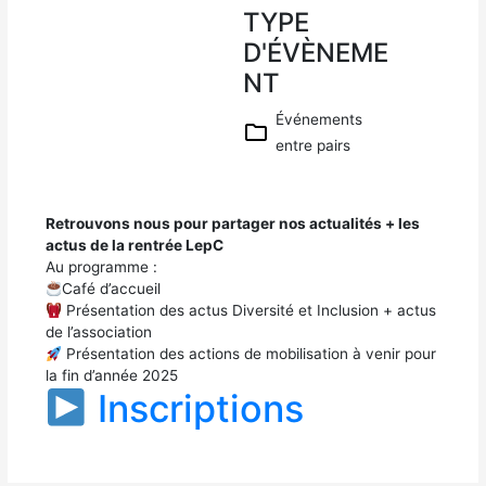
TYPE
Téléc
harger
D'ÉVÈNEME
ICS
NT
Calen
drier
Événements
Googl
e
entre pairs
iCalen
dar
Office
Retrouvons nous pour partager nos actualités + les
365
actus de la rentrée LepC
Outloo
Au programme :
k Live
Café d’accueil
Présentation des actus Diversité et Inclusion + actus
de l’association
Présentation des actions de mobilisation à venir pour
la fin d’année 2025
Inscriptions