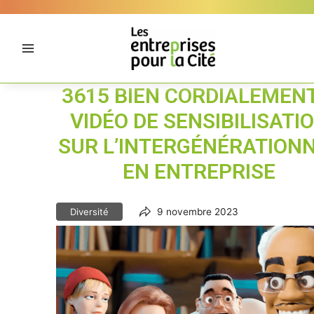
Aller
Panneau de gestion des cookies
au
contenu
3615 BIEN CORDIALEMENT
VIDÉO DE SENSIBILISATI
SUR L’INTERGÉNÉRATION
EN ENTREPRISE
Diversité
9 novembre 2023