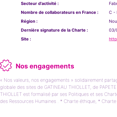
Secteur d'activité :
Fab
Nombre de collaborateurs en France :
C -
Région :
Nou
Dernière signature de la Charte :
03/
Site :
htt
Nos engagements
« Nos valeurs, nos engagements » solidairement partagé
globale des sites de GATINEAU THIOLLET, de PAPET
THIOLLET est formalisé par ses Politiques et ses Chart
des Ressources Humaines . * Charte éthique, * Charte i