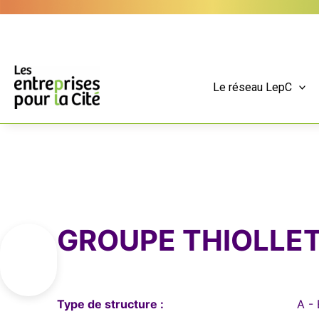
Aller
Panneau de gestion des cookies
au
contenu
Le réseau LepC
GROUPE THIOLLET –
Type de structure :
A - 