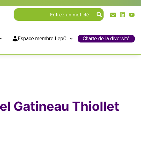
Rechercher:
Espace membre LepC
Charte de la diversité
l Gatineau Thiollet