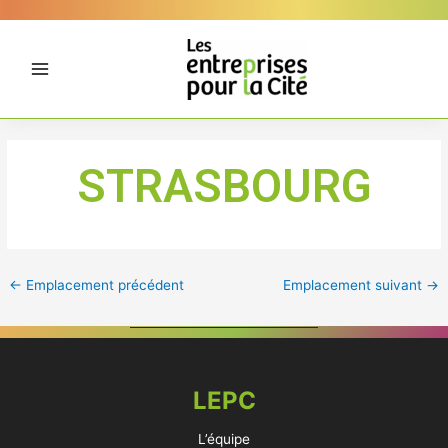
Aller
Panneau de gestion des cookies
au
contenu
STRASBOURG
←
Emplacement précédent
Emplacement suivant
→
LEPC
L’équipe