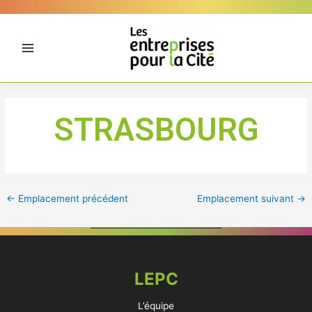
Aller
Panneau de gestion des cookies
au
contenu
STRASBOURG
←
Emplacement précédent
Emplacement suivant
→
LEPC
L’équipe