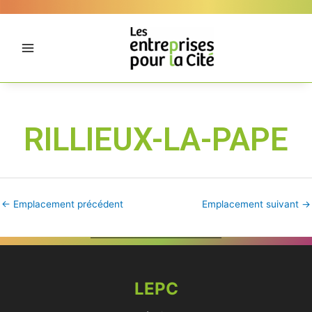
Aller
Panneau de gestion des cookies
au
contenu
RILLIEUX-LA-PAPE
←
Emplacement précédent
Emplacement suivant
→
LEPC