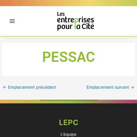
Aller
Panneau de gestion des cookies
au
contenu
PESSAC
←
Emplacement précédent
Emplacement suivant
→
LEPC
L’équipe