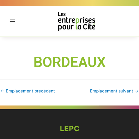
Aller
Panneau de gestion des cookies
au
contenu
BORDEAUX
←
Emplacement précédent
Emplacement suivant
→
LEPC