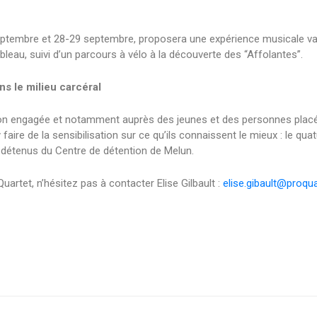
ptembre et 28-29 septembre, proposera une expérience musicale vari
eau, suivi d’un parcours à vélo à la découverte des “Affolantes”.
s le milieu carcéral
n engagée et notamment auprès des jeunes et des personnes placées 
aire de la sensibilisation sur ce qu’ils connaissent le mieux : le quatu
s détenus du Centre de détention de Melun.
uartet, n’hésitez pas à contacter Elise Gilbault :
elise.gibault@proqua