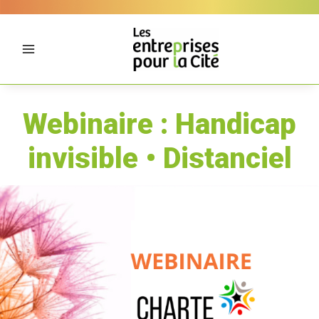
Aller
Panneau de gestion des cookies
au
contenu
Webinaire : Handicap
invisible • Distanciel