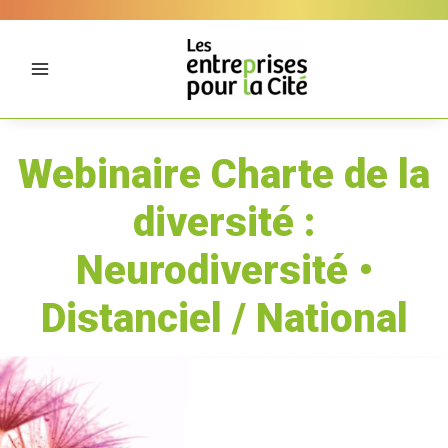
Aller
Panneau de gestion des cookies
au
contenu
Webinaire Charte de la
diversité :
Neurodiversité •
Distanciel / National