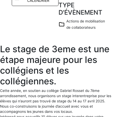
CALENDRIER
TYPE
D'ÉVÈNEMENT
Télécharg
er ICS
Actions de mobilisation
de collaborateurs
Calendrier
Google
iCalendar
Le stage de 3eme est une
Office 365
Outlook
étape majeure pour les
Live
collégiens et les
collégiennes.
Cette année, en soutien au collège Gabriel Rosset du 7ème
arrondissement, nous organisons un stage interentreprise pour les
élèves qui n’auront pas trouvé de stage du 14 au 17 avril 2025.
Nous co-construisons la journée d’accueil avec vous et
accompagnons les jeunes dans vos locaux.
Intéressé pour accueillir 10 élèves sur une journée dans votre