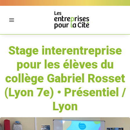
Aller
Panneau de gestion des cookies
au
contenu
Stage interentreprise
pour les élèves du
collège Gabriel Rosset
(Lyon 7e) • Présentiel /
Lyon