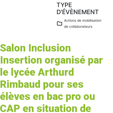
TYPE
Télécharg
er ICS
D'ÉVÈNEMENT
Calendrier
Google
Actions de mobilisation
de collaborateurs
iCalendar
Office 365
Outlook
Salon Inclusion
Live
Insertion organisé par
le lycée Arthurd
Rimbaud pour ses
élèves en bac pro ou
CAP en situation de