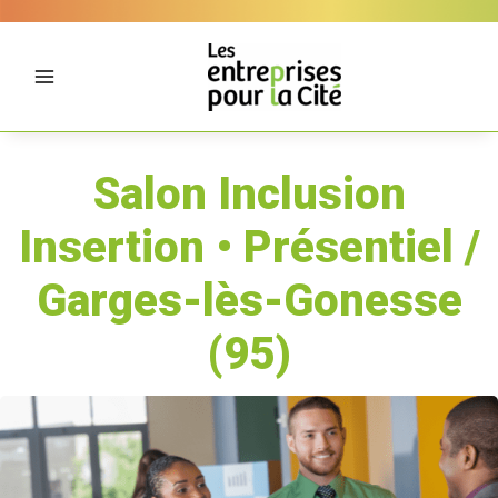
Aller
Panneau de gestion des cookies
au
contenu
Salon Inclusion
Insertion • Présentiel /
Garges-lès-Gonesse
(95)