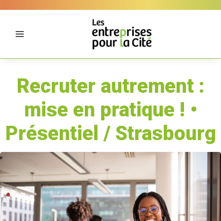
Aller
Panneau de gestion des cookies
au
contenu
Recruter autrement :
mise en pratique ! •
Présentiel / Strasbourg