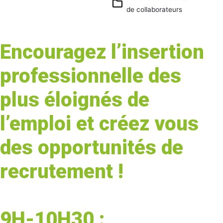
de collaborateurs
iCalendar
Office 365
Outlook
Encouragez l’insertion
Live
professionnelle des
plus éloignés de
l’emploi et créez vous
des opportunités de
recrutement !
9H-10H30 :