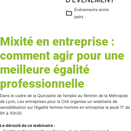
Télécharg
er ICS
Événements entre
pairs
Calendrier
Google
iCalendar
Mixité en entreprise :
Office 365
Outlook
comment agir pour une
Live
meilleure égalité
professionnelle
Dans le cadre de la Quinzaine de l’emploi au féminin de la Métropole
de Lyon, Les entreprises pour la Cité organise un webinaire de
sensibilisation sur l’égalité femme-homme en entreprise le jeudi 17 de
9h à 10h30.
Le déroulé de ce webinaire :