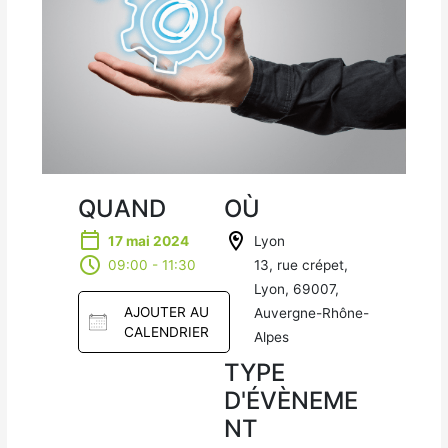
QUAND
OÙ
17 mai 2024
Lyon
09:00 - 11:30
13, rue crépet,
Lyon, 69007,
AJOUTER AU
Auvergne-Rhône-
CALENDRIER
Alpes
TYPE
Téléc
D'ÉVÈNEME
harger
NT
ICS