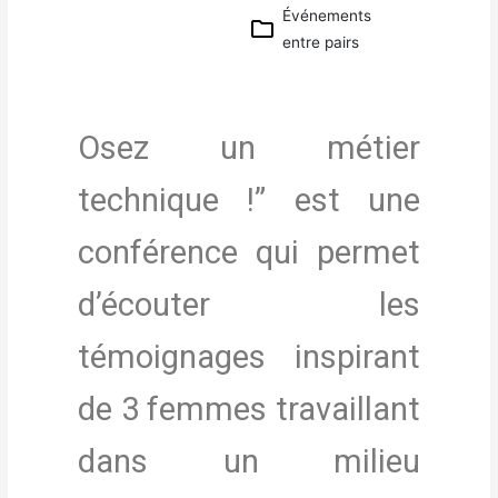
Calen
Événements
drier
entre pairs
Googl
e
iCalen
dar
Osez un métier
Office
365
technique !” est une
Outloo
k Live
conférence qui permet
d’écouter les
témoignages inspirant
de 3 femmes travaillant
dans un milieu