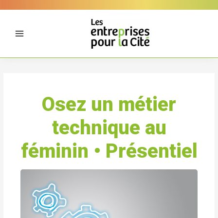
Aller
Panneau de gestion des cookies
au
contenu
Osez un métier
technique au
féminin • Présentiel