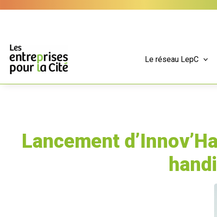
Aller
Panneau de gestion des cookies
au
contenu
Le réseau LepC
Lancement d’Innov’Ha
handi