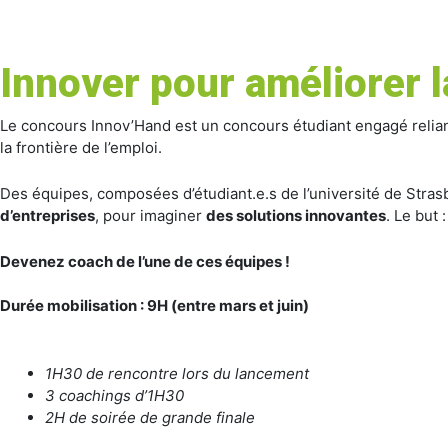
Télécharger ICS
Innover pour améliorer l
Calendrier Google
iCalendar
Le concours Innov’Hand est un concours étudiant engagé relia
Office 365
la frontière de l’emploi.
Outlook Live
Des équipes, composées d’étudiant.e.s de l’université de Stras
d’entreprises
, pour imaginer
des solutions innovantes
. Le but 
Devenez coach de l’une de ces équipes !
Durée mobilisation : 9
H (entre mars et juin)
1H30 de rencontre lors du lancement
3 coachings d’1H30
2H de soirée de grande finale