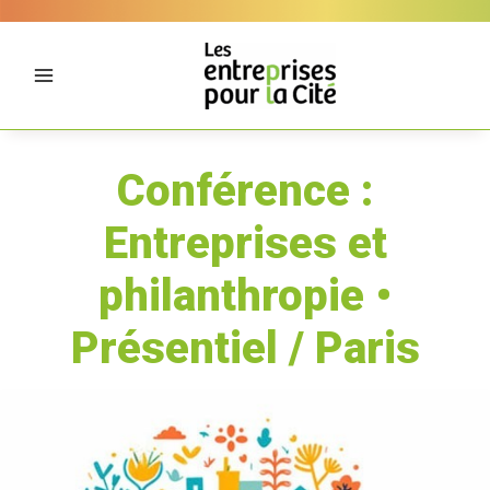
Aller
Panneau de gestion des cookies
au
contenu
Conférence :
Entreprises et
philanthropie •
Présentiel / Paris