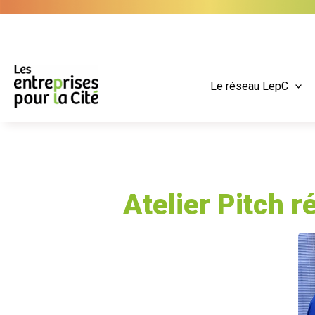
Aller
Panneau de gestion des cookies
au
contenu
Le réseau LepC
Atelier Pitch r