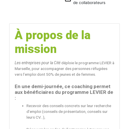
de collaborateurs
Calendrier
Google
iCalendar
Office 365
À propos de la
Outlook
Live
mission
Les entreprises pour la Cité
déploie le programme LEVIER à
Marseille, pour accompagner des personnes réfugiées
vers l’emploi dont 50% de jeunes et de femmes.
En une demi-journée, ce coaching permet
aux bénéficiaires du programme LEVIER de
:
Recevoir des conseils concrets sur leur recherche
d’emploi (conseils de présentation, conseils sur
leurs CV…),