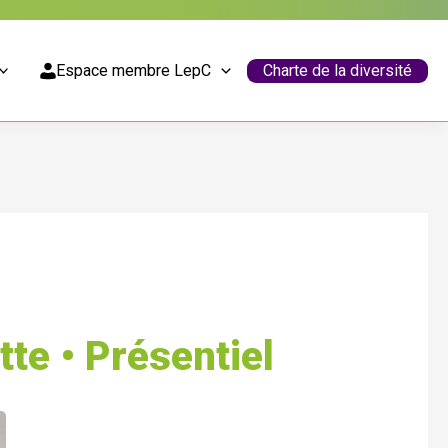
Espace membre LepC
Charte de la diversité
te • Présentiel