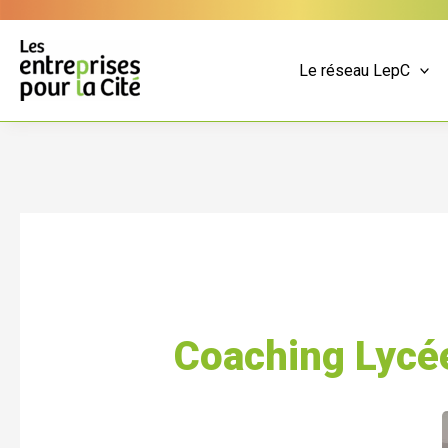
Aller
Panneau de gestion des cookies
au
contenu
Le réseau LepC
Coaching Lycée