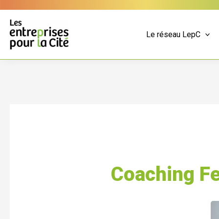
Aller
Panneau de gestion des cookies
au
contenu
Le réseau LepC
Coaching Fe