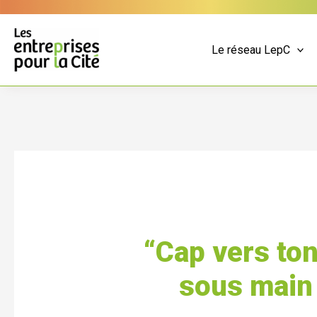
Aller
Panneau de gestion des cookies
au
contenu
Le réseau LepC
“Cap vers ton
sous main 