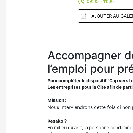
09:00 - 11:00
AJOUTER AU CALE
Télécharger ICS
Calendrier Google
Accompagner des
iCalendar
Office 365
l’emploi pour pré
Outlook Live
Pour compléter le dispositif “Cap vers t
Les entreprises pour la Cité afin de par
Mission :
Nous interviendrons cette fois ci non 
Kesako ?
En milieu ouvert, la personne condamnée