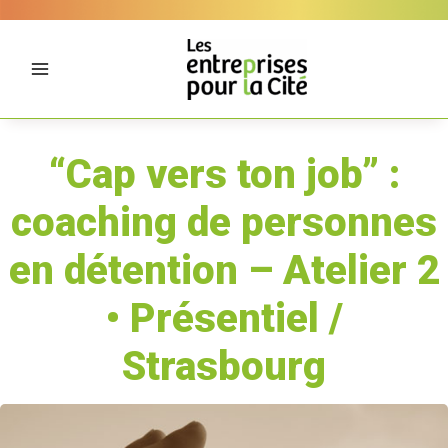
Aller
Panneau de gestion des cookies
au
contenu
“Cap vers ton job” :
coaching de personnes
en détention – Atelier 2
• Présentiel /
Strasbourg