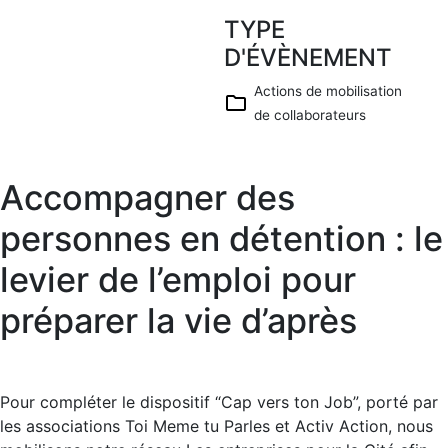
TYPE
Télécharg
er ICS
D'ÉVÈNEMENT
Calendrier
Google
Actions de mobilisation
de collaborateurs
iCalendar
Office 365
Outlook
Accompagner des
Live
personnes en détention : le
levier de l’emploi pour
préparer la vie d’après
Pour compléter le dispositif “Cap vers ton Job”, porté par
les associations Toi Meme tu Parles et Activ Action, nous