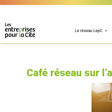
Aller
Panneau de gestion des cookies
au
contenu
Le réseau LepC
Café réseau sur l’a