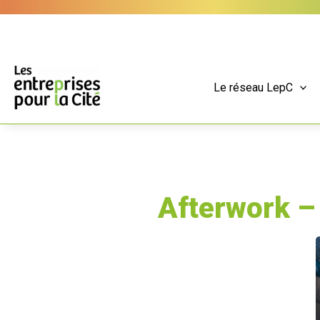
Aller
Panneau de gestion des cookies
au
contenu
Le réseau LepC
Afterwork – 