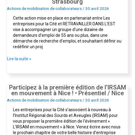
Strasbourg
Emploi
Horizons
Actions de mobilisation de collaborateurs
/
30 avril 2026
55+
Cette action mise en place en partenariat entre Les
•
entreprises pour la Cité et RETRAVAILLER DANS L’EST
Présentiel
vise à accompagner un groupe d’une dizaine de
/
demandeurs d’emploi de 55 ans ou plus, dans une
Strasbourg
démarche de recherche d’emploi, et souhaitant définir ou
redéfinir un proj
Lire la suite »
Participez à la première édition de l’IRSAM
Participez
en mouvement à Nice ! • Présentiel / Nice
à
la
Actions de mobilisation de collaborateurs
/
30 avril 2026
première
Les entreprises pour la Cité s’associent à nouveau à
édition
l’Institut Régional des Sourds et Aveugles (IRSAM) pour
de
vous proposer la première édition de l’évènement «
l’IRSAM
L’IRSAM en mouvement » à Nice. Venez écrire avec nous
en
le prochain chapitre de votre belle histoire d’entreprise
mouvement