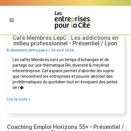
Aller
Panneau de gestion des cookies
au
contenu
Café Membres LepC : Les addictions en
Café
milieu professionnel • Présentiel / Lyon
Membres
LepC
Événements entre pairs
/
30 avril 2026
:
Les cafés Membres sont un temps d’échanges et de
Les
partage sur une thématique RH, diversité & mécénat
addictions
interentreprise. Cet espace permet d’aborder les sujets
en
que rencontrent les entreprises et pouvoir aborder des
milieu
problèmatiques du quotidien tout en évoquant des pistes
professionnel
de r�
•
Présentiel
/
Lire la suite »
Lyon
Coaching Emploi Horizons 55+ • Présentiel /
Coaching