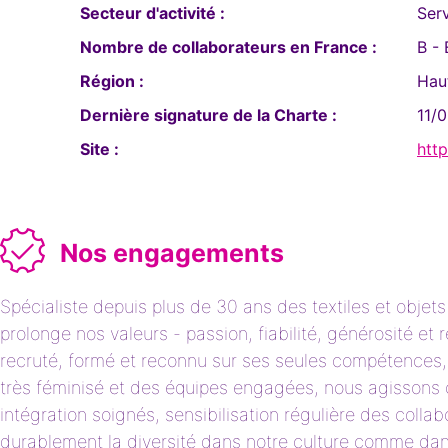
Secteur d'activité :
Serv
Nombre de collaborateurs en France :
B - 
Région :
Hau
Dernière signature de la Charte :
11/
Site :
htt
Nos engagements
Spécialiste depuis plus de 30 ans des textiles et obje
prolonge nos valeurs - passion, fiabilité, générosité 
recruté, formé et reconnu sur ses seules compétences, sa
très féminisé et des équipes engagées, nous agissons c
intégration soignés, sensibilisation régulière des colla
durablement la diversité dans notre culture comme dans