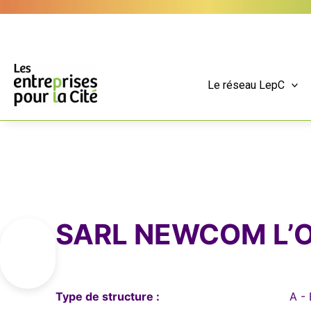
Aller
Panneau de gestion des cookies
au
contenu
Le réseau LepC
SARL NEWCOM L’
Type de structure :
A - 