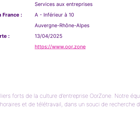
Services aux entreprises
 France :
A - Inférieur à 10
Auvergne-Rhône-Alpes
te :
13/04/2025
https://www.oor.zone
piliers forts de la culture d’entreprise OorZone. Notre é
horaires et de télétravail, dans un souci de recherche d’