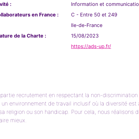
vité :
Information et communicati
laborateurs en France :
C - Entre 50 et 249
Ile-de-France
ature de la Charte :
15/08/2023
https://ads-up.fr/
la partie recrutement en respectant la non-discrimination 
un environnement de travail inclusif où la diversité es
 sa religion ou son handicap. Pour cela, nous réalisons 
aire mieux.