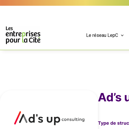
Aller
Panneau de gestion des cookies
au
contenu
Le réseau LepC
Ad’s 
Type de struc