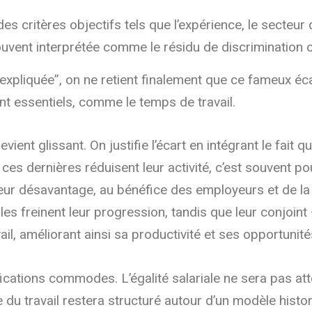
es critères objectifs tels que l’expérience, le secteur 
ouvent interprétée comme le résidu de discrimination ou
nexpliquée”, on ne retient finalement que ce fameux éca
t essentiels, comme le temps de travail.
evient glissant. On justifie l’écart en intégrant le fai
es dernières réduisent leur activité, c’est souvent po
leur désavantage, au bénéfice des employeurs et de l
elles freinent leur progression, tandis que leur conjo
il, améliorant ainsi sa productivité et ses opportunités
fications commodes. L’égalité salariale ne sera pas at
e du travail restera structuré autour d’un modèle hist