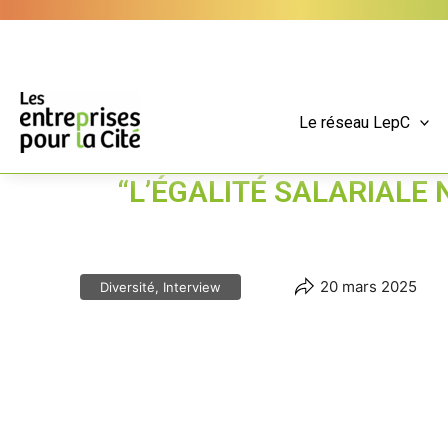
Aller
Panneau de gestion des cookies
au
contenu
Le réseau LepC
“L’ÉGALITÉ SALARIALE
20 mars 2025
Diversité, Interview