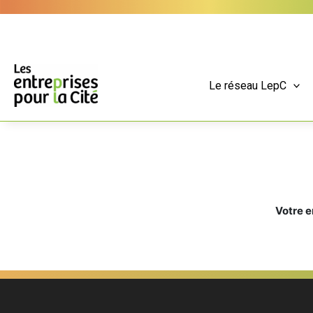
Aller
Panneau de gestion des cookies
au
contenu
Le réseau LepC
Votre e