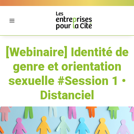
Aller
Panneau de gestion des cookies
au
contenu
[Webinaire] Identité de
genre et orientation
sexuelle #Session 1 •
Distanciel