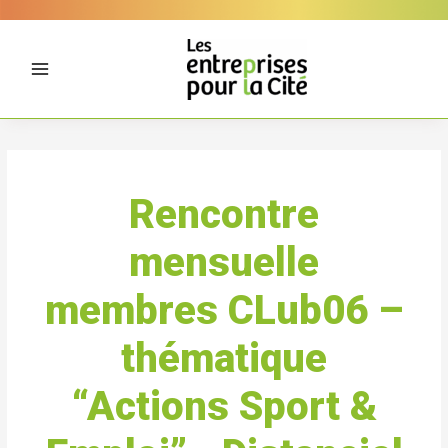
Aller
Panneau de gestion des cookies
au
contenu
Rencontre
mensuelle
membres CLub06 –
thématique
“Actions Sport &