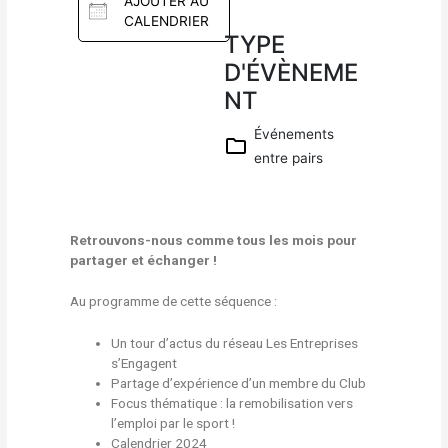
AJOUTER AU
CALENDRIER
TYPE
D'ÉVÈNEME
Téléc
NT
harger
ICS
Événements
Calen
entre pairs
drier
Googl
e
iCalen
dar
Retrouvons-nous comme tous les mois pour
partager et échanger !
Office
365
Au programme de cette séquence :
Outloo
k Live
Un tour d’actus du réseau Les Entreprises
s’Engagent
Partage d’expérience d’un membre du Club
Focus thématique : la remobilisation vers
l’emploi par le sport !
Calendrier 2024