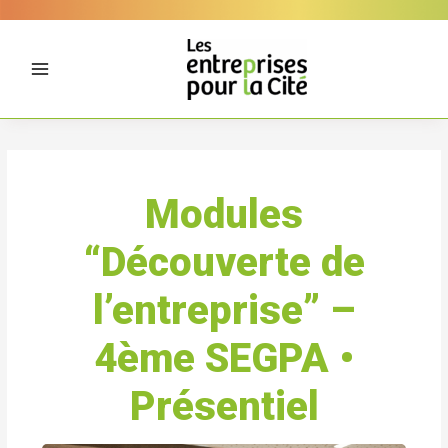
Aller
Panneau de gestion des cookies
au
contenu
Modules
“Découverte de
l’entreprise” –
4ème SEGPA •
Présentiel