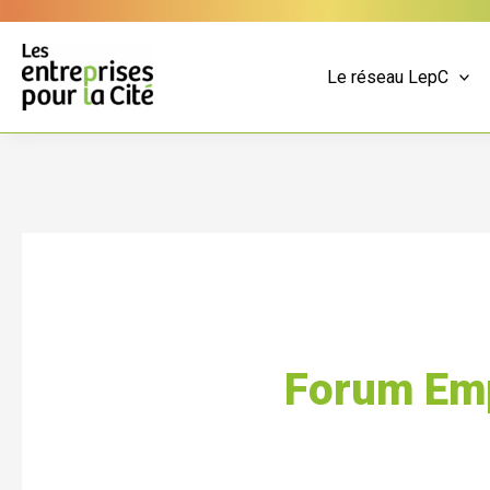
Aller
Panneau de gestion des cookies
au
contenu
Le réseau LepC
Forum Emp