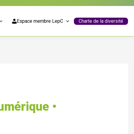
Espace membre LepC
Charte de la diversité
umérique •