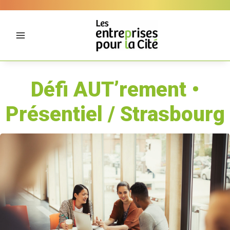
Aller
Panneau de gestion des cookies
au
contenu
Défi AUT’rement •
Présentiel / Strasbourg