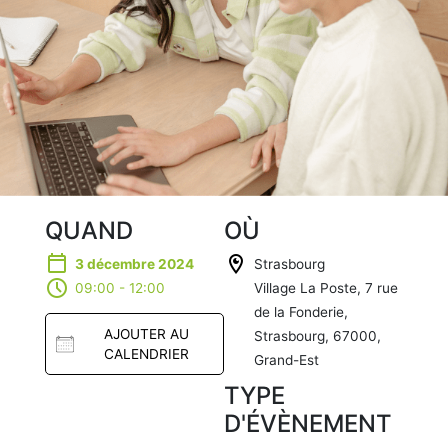
QUAND
OÙ
3 décembre 2024
Strasbourg
09:00 - 12:00
Village La Poste, 7 rue
de la Fonderie,
AJOUTER AU
Strasbourg, 67000,
CALENDRIER
Grand-Est
TYPE
Télécharg
D'ÉVÈNEMENT
er ICS