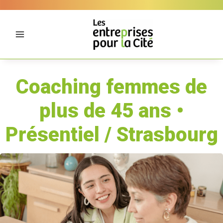
Aller
Panneau de gestion des cookies
au
contenu
Coaching femmes de
plus de 45 ans •
Présentiel / Strasbourg