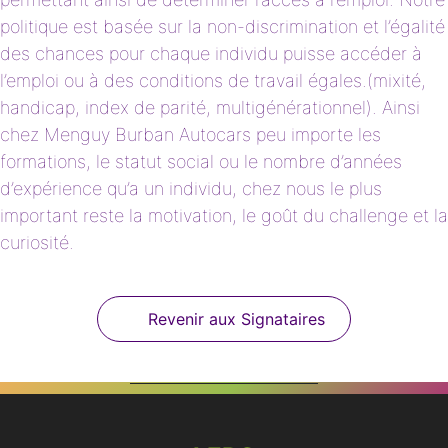
politique est basée sur la non-discrimination et l’égalité
des chances pour chaque individu puisse accéder à
l’emploi ou à des conditions de travail égales.(mixité,
handicap, index de parité, multigénérationnel). Ainsi
chez Menguy Burban Autocars peu importe les
formations, le statut social ou le nombre d’années
d’expérience qu’a un individu, chez nous le plus
important reste la motivation, le goût du challenge et la
curiosité.
Revenir aux Signataires