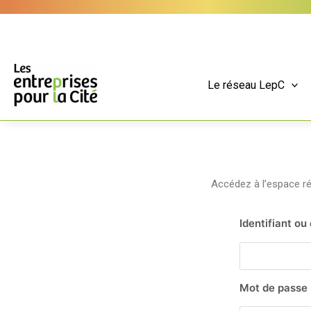
Aller
Panneau de gestion des cookies
au
contenu
Le réseau LepC
Accédez à l’espace 
Identifiant ou
Mot de passe