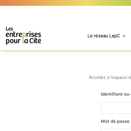
Aller
Panneau de gestion des cookies
au
contenu
Le réseau LepC
Accédez à l’espace 
Identifiant ou
Mot de passe